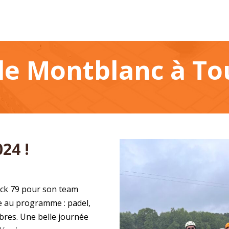
 de Montblanc à T
24 !
ock 79 pour son team
e au programme : padel,
rbres. Une belle journée