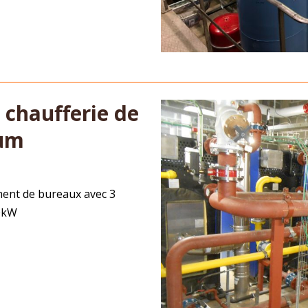
 chaufferie de
ium
ment de bureaux avec 3
50kW