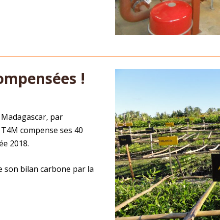
ompensées !
 à Madagascar, par
e, T4M compense ses 40
ée 2018.
e son bilan carbone par la