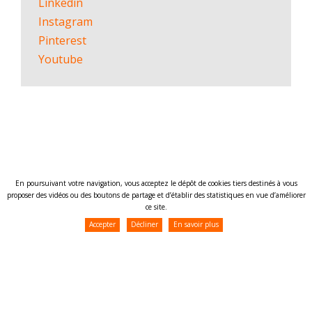
Linkedin
Instagram
Pinterest
Youtube
En poursuivant votre navigation, vous acceptez le dépôt de cookies tiers destinés à vous
proposer des vidéos ou des boutons de partage et d’établir des statistiques en vue d’améliorer
ce site.
Accepter
Décliner
En savoir plus
© 2026,
T4M
SRL
– BE 0884.716.709 – 26/15 rue de la Loi BE-1040 Bruxelles – Tél. +32 474
98 99 48 –
Politique de confidentalité
Design by Alinoa