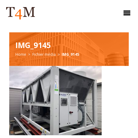
IMG_9145
Home
Fichier média
IMG_9145