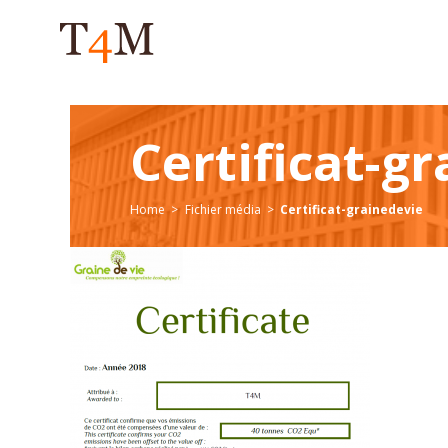
Certificat-g
Home
Fichier média
Certificat-grainedevie