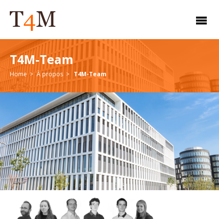
T4M-Team
Home
À propos
T4M-Team